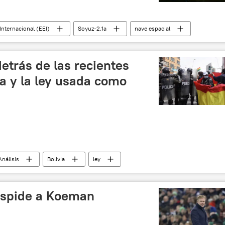
Internacional (EEI)
Soyuz-2.1a
nave espacial
etrás de las recientes
ia y la ley usada como
Análisis
Bolivia
ley
Héctor Arce
espide a Koeman