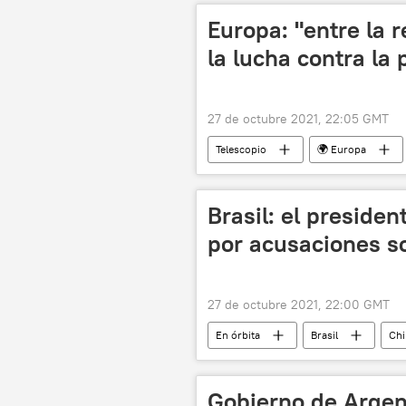
Europa: "entre la 
la lucha contra la
27 de octubre 2021, 22:05 GMT
Telescopio
🌍 Europa
Brasil: el preside
por acusaciones s
27 de octubre 2021, 22:00 GMT
En órbita
Brasil
Chi
Sebastián Piñera
Congreso de
La Araucanía
Carabineros de 
Gobierno de Argen