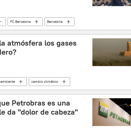
FC Barcelona
Barcelona
la atmósfera los gases
dero?
ambiente
cambio climático
dióxido de carbono
que Petrobras es una
e da "dolor de cabeza"