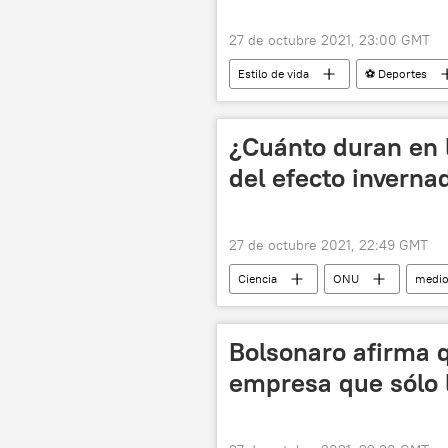
27 de octubre 2021, 23:00 GMT
Estilo de vida
⚽ Deportes
¿Cuánto duran en 
del efecto inverna
27 de octubre 2021, 22:49 GMT
Ciencia
ONU
medio
gases de efecto invernadero (GEI)
Bolsonaro afirma 
empresa que sólo l