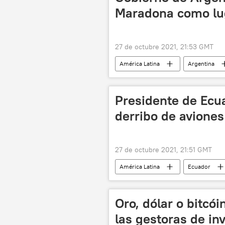
Maradona como lug
27 de octubre 2021, 21:53 GMT
América Latina
Argentina
Presidente de Ecua
derribo de aviones
27 de octubre 2021, 21:51 GMT
América Latina
Ecuador
Oro, dólar o bitcói
las gestoras de in