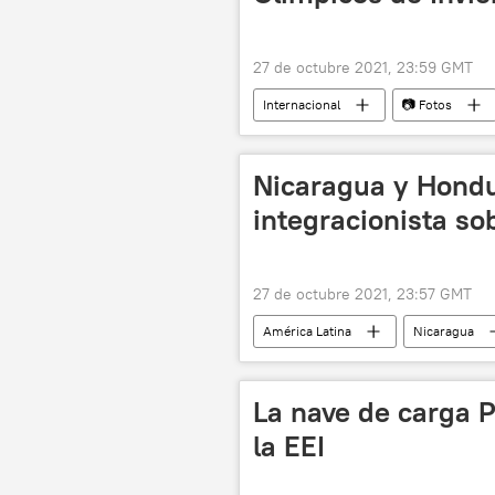
27 de octubre 2021, 23:59 GMT
Internacional
📷 Fotos
Nicaragua y Hondu
integracionista so
27 de octubre 2021, 23:57 GMT
América Latina
Nicaragua
La nave de carga 
la EEI