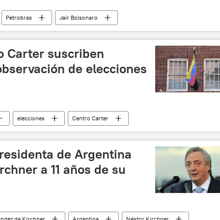
Petrobras
Jair Bolsonaro
o Carter suscriben
bservación de elecciones
elecciones
Centro Carter
presidenta de Argentina
rchner a 11 años de su
ández de Kirchner
Argentina
Néstor Kirchner