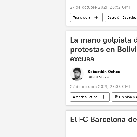
27 de octubre 2021, 23:52 GMT
Tecnología
Estación Espacial 
🚀 Conquista espacial
La mano golpista d
protestas en Boliv
excusa
Sebastián Ochoa
Desde Bolivia
27 de octubre 2021, 23:36 GMT
América Latina
💬 Opinión y 
Movimiento Al Socialismo (MAS)
El FC Barcelona d