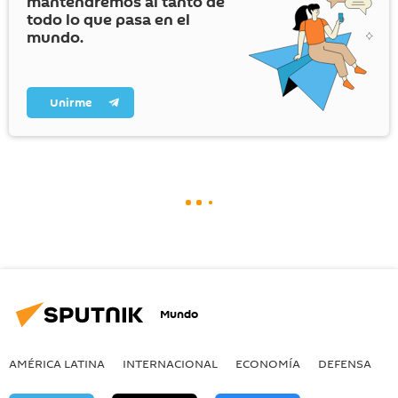
mantendremos al tanto de
todo lo que pasa en el
mundo.
Unirme
Mundo
AMÉRICA LATINA
INTERNACIONAL
ECONOMÍA
DEFENSA
M