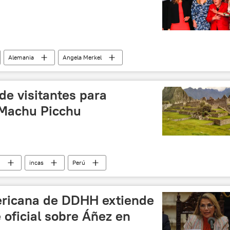
Alemania
Angela Merkel
de visitantes para
 Machu Picchu
u
incas
Perú
ericana de DDHH extiende
 oficial sobre Áñez en