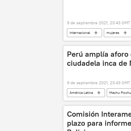
9 de septiembre 2021, 23:43 GMT
Internacional
mujeres
Perú amplía aforo 
ciudadela inca de
9 de septiembre 2021, 23:43 GMT
América Latina
Machu Picch
Comisión Interam
plazo para informe