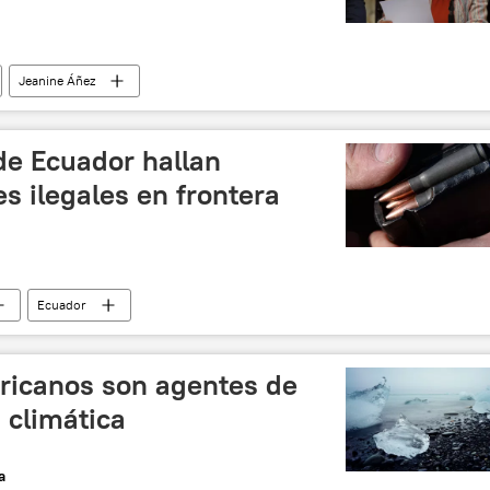
Jeanine Áñez
e Ecuador hallan
es ilegales en frontera
Ecuador
ricanos son agentes de
 climática
a