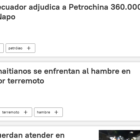
ecuador adjudica a Petrochina 360.00
 Napo
petróleo
haitianos se enfrentan al hambre en
or terremoto
terremoto
hambre
uerdan atender en