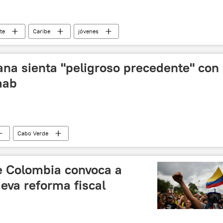
te
Caribe
jóvenes
ana sienta "peligroso precedente" con
aab
Cabo Verde
e Colombia convoca a
eva reforma fiscal