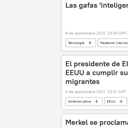
Base Naval de Guantánamo
Las gafas 'intelig
9 de septiembre 2021, 23:56 GMT
Tecnología
Facebook (red soc
El presidente de E
EEUU a cumplir su
migrantes
9 de septiembre 2021, 23:51 GMT
América Latina
EEUU
Merkel se proclam