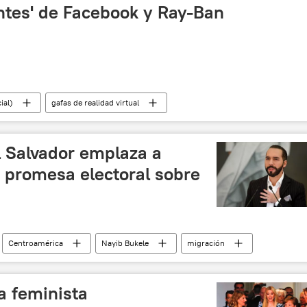
entes' de Facebook y Ray-Ban
ial)
gafas de realidad virtual
l Salvador emplaza a
 promesa electoral sobre
Centroamérica
Nayib Bukele
migración
a feminista