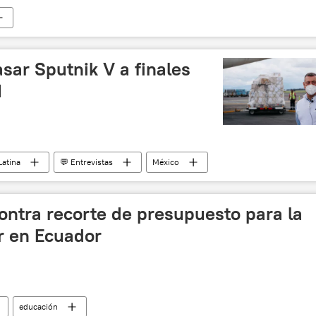
sar Sputnik V a finales
1
Latina
💬 Entrevistas
México
contra recorte de presupuesto para la
r en Ecuador
educación