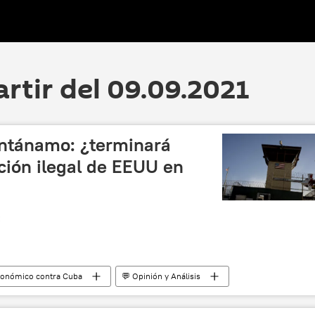
artir del 09.09.2021
ntánamo: ¿terminará
ción ilegal de EEUU en
conómico contra Cuba
💬 Opinión y Análisis
Cuba
terrorismo
11-S