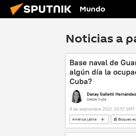
Mundo
Noticias a p
Base naval de Gua
algún día la ocupa
Cuba?
Danay Galletti Hernández
Desde Cuba
9 de septiembre 2021, 23:57 GMT
América Latina
📰 Bloqueo e
📝 Reportajes
EEUU