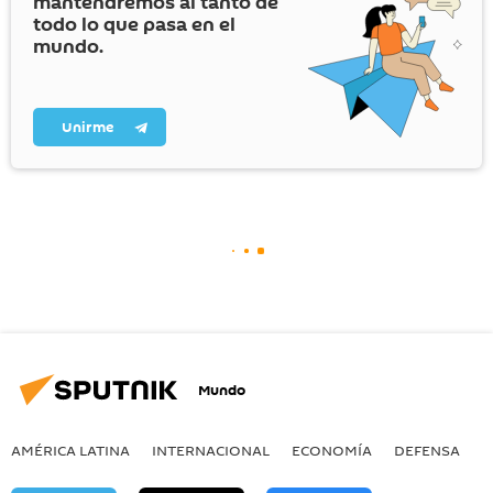
mantendremos al tanto de
todo lo que pasa en el
mundo.
Unirme
Mundo
AMÉRICA LATINA
INTERNACIONAL
ECONOMÍA
DEFENSA
M