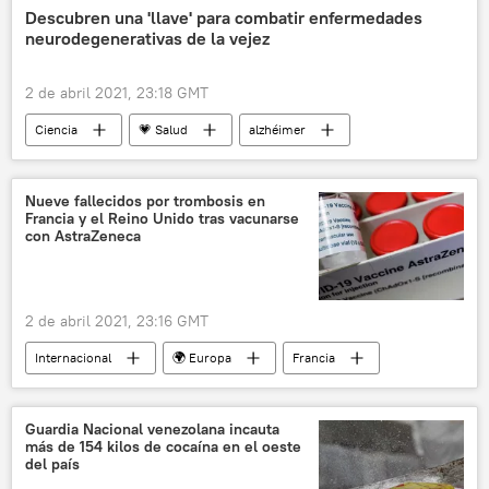
Descubren una 'llave' para combatir enfermedades
neurodegenerativas de la vejez
2 de abril 2021, 23:18 GMT
Ciencia
💗 Salud
alzhéimer
parkinson
demencia
neuronas
Nueve fallecidos por trombosis en
Francia y el Reino Unido tras vacunarse
con AstraZeneca
2 de abril 2021, 23:16 GMT
Internacional
🌍 Europa
Francia
vacunación contra el COVID-19
AstraZeneca
Guardia Nacional venezolana incauta
más de 154 kilos de cocaína en el oeste
del país