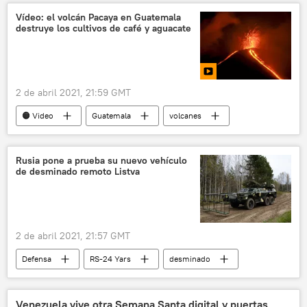
Marte
Islas Malvinas
Jeanine Áñez
Vídeo: el volcán Pacaya en Guatemala
destruye los cultivos de café y aguacate
COVID-19
La vacuna rusa Sputnik V en Bolivia
2 de abril 2021, 21:59 GMT
🟠 Video
Guatemala
volcanes
Rusia pone a prueba su nuevo vehículo
de desminado remoto Listva
2 de abril 2021, 21:57 GMT
Defensa
RS-24 Yars
desminado
Listva
🛡️ Zonas de conflicto
Venezuela vive otra Semana Santa digital y puertas