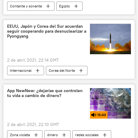
Contante y sonante
Egipto
comercio
comercio exterior
Canal de Suez
buques
canal
EEUU, Japón y Corea del Sur acuerdan
seguir cooperando para desnuclearizar a
Egipto
buque Ever Given
Pyongyang
2 de abril 2021, 22:14 GMT
Internacional
Corea del Norte
desnuclearización
App NewNew: ¿dejarías que controlen
tu vida a cambio de dinero?
15:43
2 de abril 2021, 22:10 GMT
Zona violeta
dinero
redes sociales