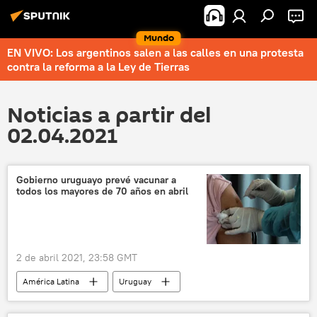
Mundo
EN VIVO: Los argentinos salen a las calles en una protesta
contra la reforma a la Ley de Tierras
Noticias a partir del
02.04.2021
Gobierno uruguayo prevé vacunar a
todos los mayores de 70 años en abril
2 de abril 2021, 23:58 GMT
América Latina
Uruguay
vacunación contra el COVID-19