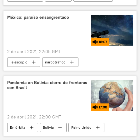
aplicación
influencers
México: paraíso ensangrentado
18:07
2 de abril 2021, 22:05 GMT
Telescopio
narcotráfico
violencia policial
violencia de género
feminicidios
trata sexual
México
Pandemia en Bolivia: cierre de fronteras
con Brasil
17:08
2 de abril 2021, 22:00 GMT
En órbita
Bolivia
Reino Unido
Chile
NASA
Argentina