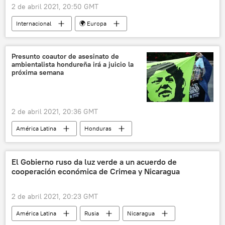
2 de abril 2021, 20:50 GMT
Internacional
🌍 Europa
vacunación contra el COVID-19
Sputnik V (vacuna)
💬 Opinión y Análisis
Presunto coautor de asesinato de
ambientalista hondureña irá a juicio la
próxima semana
2 de abril 2021, 20:36 GMT
América Latina
Honduras
Centroamérica
Berta Cáceres
El Gobierno ruso da luz verde a un acuerdo de
cooperación económica de Crimea y Nicaragua
2 de abril 2021, 20:23 GMT
América Latina
Rusia
Nicaragua