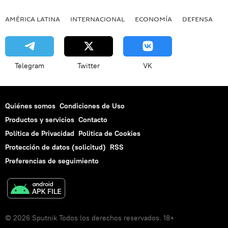
AMÉRICA LATINA
INTERNACIONAL
ECONOMÍA
DEFENSA
M
Telegram
Twitter
VK
Quiénes somos
Condiciones de Uso
Productos y servicios
Contacto
Política de Privacidad
Politica de Cookies
Protección de datos (solicitud)
RSS
Preferencias de seguimiento
© 2026 Sputnik Todos los derechos reservados. 18+