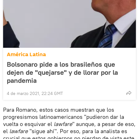
América Latina
Bolsonaro pide a los brasileños que
dejen de "quejarse" y de llorar por la
pandemia
4 de marzo 2021, 22:24 GMT
Para Romano, estos casos muestran que los
progresismos latinoamericanos "pudieron dar la
vuelta o esquivar el
lawfare
" aunque, a pesar de eso,
el
lawfare
"sigue ahí". Por eso, para la analista es
crucial que estos gobiernos no pierdan de vista este