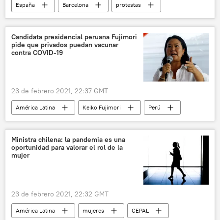
España
Barcelona
protestas
Pablo Hasél
Candidata presidencial peruana Fujimori
pide que privados puedan vacunar
contra COVID-19
23 de febrero 2021, 22:37 GMT
América Latina
Keiko Fujimori
Perú
vacunación contra el COVID-19
Ministra chilena: la pandemia es una
oportunidad para valorar el rol de la
mujer
23 de febrero 2021, 22:32 GMT
América Latina
mujeres
CEPAL