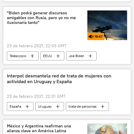
calidad de vida
tratamiento
quimioterapia
"Biden podrá generar discursos
amigables con Rusia, pero yo no me
ilusionaría tanto"
19:47
23 de febrero 2021, 22:05 GMT
Telescopio
EEUU
Joe Biden
Rusia
Interpol desmantela red de trata de mujeres con
actividad en Uruguay y España
23 de febrero 2021, 22:01 GMT
España
Uruguay
trata de personas
México y Argentina reafirman una
alianza clave en América Latina