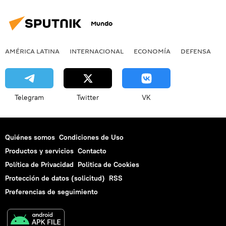
Mundo
AMÉRICA LATINA
INTERNACIONAL
ECONOMÍA
DEFENSA
M
Telegram
Twitter
VK
Quiénes somos
Condiciones de Uso
Productos y servicios
Contacto
Política de Privacidad
Politica de Cookies
Protección de datos (solicitud)
RSS
Preferencias de seguimiento