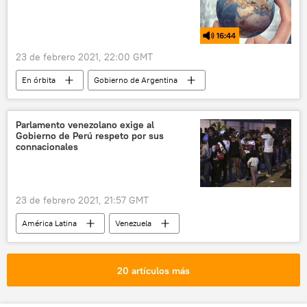
16:44
23 de febrero 2021, 22:00 GMT
En órbita
Gobierno de Argentina
Andrés Manuel López Obrador
Luis Lacalle Pou
Alberto Fernández
Parlamento venezolano exige al
Gobierno de Perú respeto por sus
México
COVID-19
connacionales
vacunación contra el COVID-19
Sinovac
23 de febrero 2021, 21:57 GMT
América Latina
Venezuela
Asamblea Nacional de Venezuela
Perú
migración
20 artículos más