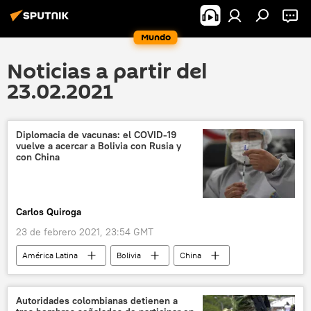
Mundo
Noticias a partir del
23.02.2021
Diplomacia de vacunas: el COVID-19
vuelve a acercar a Bolivia con Rusia y
con China
Carlos Quiroga
23 de febrero 2021, 23:54 GMT
América Latina
Bolivia
China
vacunación contra el COVID-19
Sputnik V (vacuna)
Rusia
Autoridades colombianas detienen a