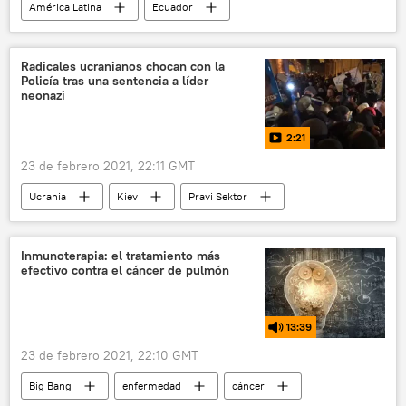
América Latina
Ecuador
Consejo Nacional Electoral (CNE) de Ecuador
Elecciones presidenciales en Ecuador (2021)
Radicales ucranianos chocan con la
Policía tras una sentencia a líder
neonazi
2:21
23 de febrero 2021, 22:11 GMT
Ucrania
Kiev
Pravi Sektor
🌍 Europa
🟠 Video
Neonazismo en Ucrania
Inmunoterapia: el tratamiento más
efectivo contra el cáncer de pulmón
13:39
23 de febrero 2021, 22:10 GMT
Big Bang
enfermedad
cáncer