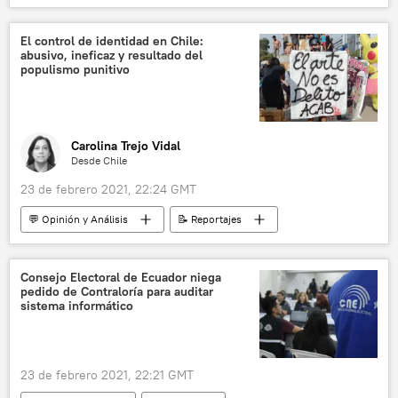
Chile
El control de identidad en Chile:
abusivo, ineficaz y resultado del
populismo punitivo
Carolina Trejo Vidal
Desde Chile
23 de febrero 2021, 22:24 GMT
💬 Opinión y Análisis
📝 Reportajes
Chile
violencia policial
Carabineros de Chile
América Latina
Consejo Electoral de Ecuador niega
pedido de Contraloría para auditar
sistema informático
23 de febrero 2021, 22:21 GMT