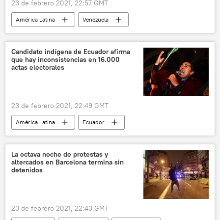
23 de febrero 2021, 22:57 GMT
América Latina
Venezuela
Asamblea Nacional de Venezuela
Unión Europea (UE)
Candidato indígena de Ecuador afirma
que hay inconsistencias en 16.000
actas electorales
23 de febrero 2021, 22:49 GMT
América Latina
Ecuador
Elecciones presidenciales en Ecuador (2021)
Yaku Pérez
La octava noche de protestas y
altercados en Barcelona termina sin
detenidos
23 de febrero 2021, 22:43 GMT