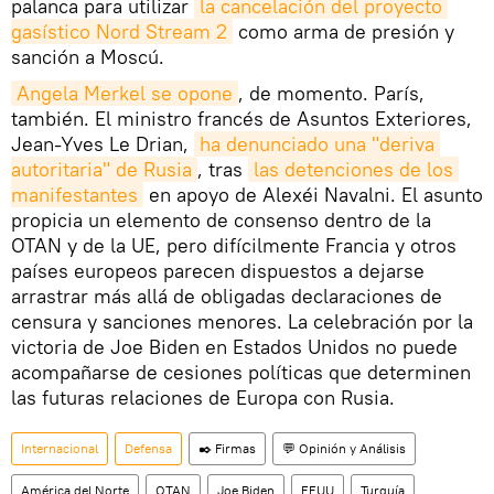
palanca para utilizar
la cancelación del proyecto 
gasístico Nord Stream 2
como arma de presión y
sanción a Moscú.
Angela Merkel se opone
, de momento. París,
también. El ministro francés de Asuntos Exteriores,
Jean-Yves Le Drian,
ha denunciado una "deriva 
autoritaria" de Rusia
, tras
las detenciones de los 
manifestantes
en apoyo de Alexéi Navalni. El asunto
propicia un elemento de consenso dentro de la
OTAN y de la UE, pero difícilmente Francia y otros
países europeos parecen dispuestos a dejarse
arrastrar más allá de obligadas declaraciones de
censura y sanciones menores. La celebración por la
victoria de Joe Biden en Estados Unidos no puede
acompañarse de cesiones políticas que determinen
las futuras relaciones de Europa con Rusia.
Internacional
Defensa
✒️ Firmas
💬 Opinión y Análisis
América del Norte
OTAN
Joe Biden
EEUU
Turquía