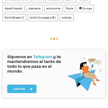
Alexéi Navalni
Alemania
autonomía
Rusia
🌍 Europa
Nord Stream 2
Unión Europea (UE)
noticias
Síguenos en
Telegram
y te
mantendremos al tanto de
todo lo que pasa en el
mundo.
Unirme