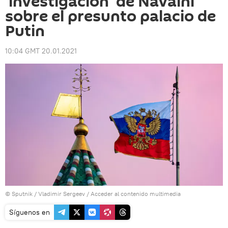
'investigación' de Navalni
sobre el presunto palacio de
Putin
10:04 GMT 20.01.2021
© Sputnik / Vladimir Sergeev
/
Acceder al contenido multimedia
Síguenos en