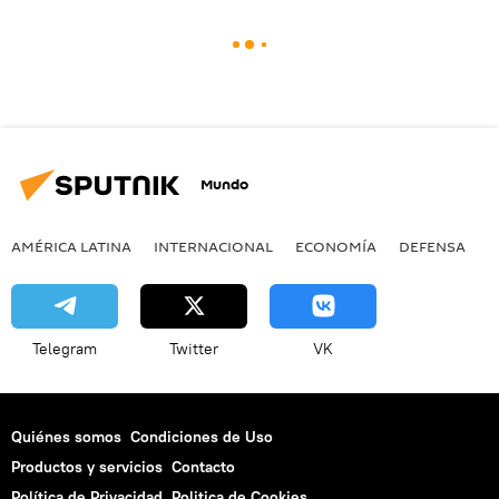
Mundo
AMÉRICA LATINA
INTERNACIONAL
ECONOMÍA
DEFENSA
M
Telegram
Twitter
VK
Quiénes somos
Condiciones de Uso
Productos y servicios
Contacto
Política de Privacidad
Politica de Cookies