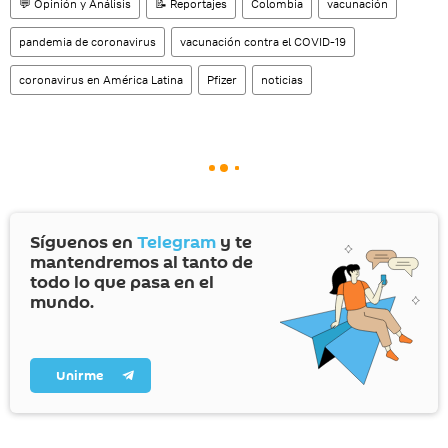
💬 Opinión y Análisis
📝 Reportajes
Colombia
vacunación
pandemia de coronavirus
vacunación contra el COVID-19
coronavirus en América Latina
Pfizer
noticias
Síguenos en
Telegram
y te
mantendremos al tanto de
todo lo que pasa en el
mundo.
Unirme