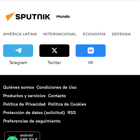
Mundo
AMÉRICA LATINA
INTERNACIONAL
ECONOMÍA
DEFENSA
M
Telegram
Twitter
VK
Quiénes somos
Condiciones de Uso
Productos y servicios
Contacto
Política de Privacidad
Politica de Cookies
Protección de datos (solicitud)
RSS
Preferencias de seguimiento