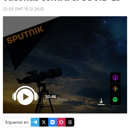
22:05 GMT 15.12.2020
iTunes
Google
20:46
Spotify
Síguenos en