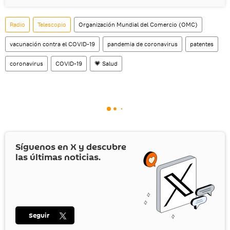
Radio
Telescopio
Organización Mundial del Comercio (OMC)
vacunación contra el COVID-19
pandemia de coronavirus
patentes
coronavirus
COVID-19
💗 Salud
Síguenos en
X
y descubre
las últimas noticias.
Seguir