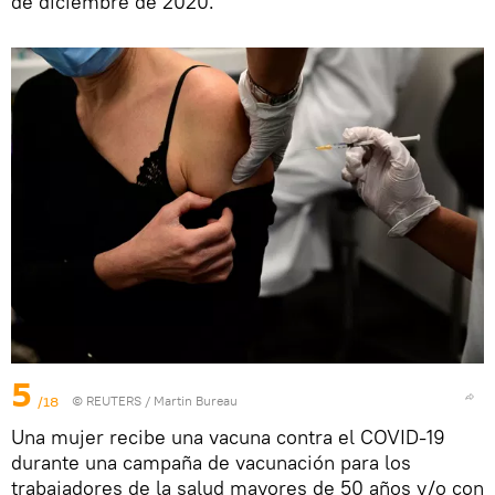
de diciembre de 2020.
5
/18
©
REUTERS
/ Martin Bureau
Una mujer recibe una vacuna contra el COVID-19
durante una campaña de vacunación para los
trabajadores de la salud mayores de 50 años y/o con