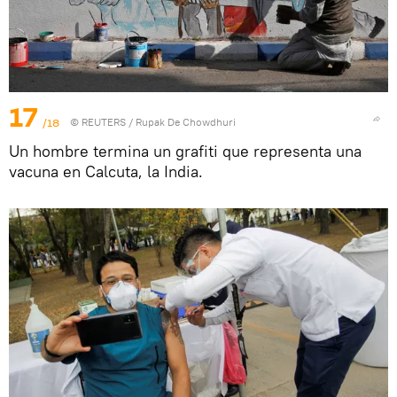
17
/18
©
REUTERS
/ Rupak De Chowdhuri
Un hombre termina un grafiti que representa una
vacuna en Calcuta, la India.