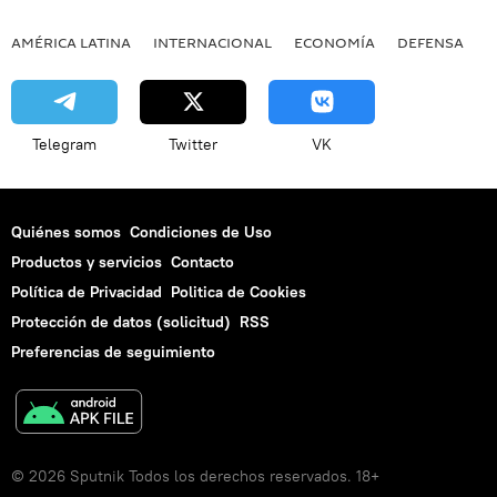
AMÉRICA LATINA
INTERNACIONAL
ECONOMÍA
DEFENSA
M
Telegram
Twitter
VK
Quiénes somos
Condiciones de Uso
Productos y servicios
Contacto
Política de Privacidad
Politica de Cookies
Protección de datos (solicitud)
RSS
Preferencias de seguimiento
© 2026 Sputnik Todos los derechos reservados. 18+