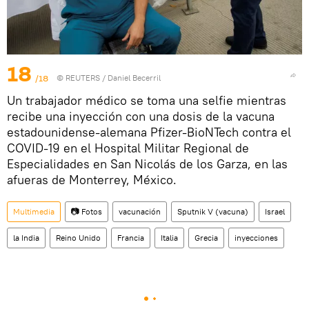
18
/18
©
REUTERS
/ Daniel Becerril
Un trabajador médico se toma una selfie mientras
recibe una inyección con una dosis de la vacuna
estadounidense-alemana Pfizer-BioNTech contra el
COVID-19 en el Hospital Militar Regional de
Especialidades en San Nicolás de los Garza, en las
afueras de Monterrey, México.
Multimedia
📷 Fotos
vacunación
Sputnik V (vacuna)
Israel
la India
Reino Unido
Francia
Italia
Grecia
inyecciones