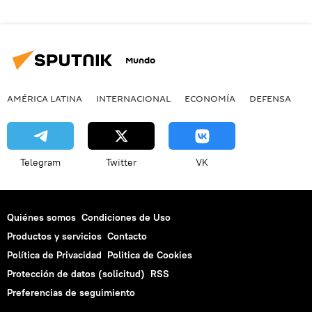
Mundo
AMÉRICA LATINA
INTERNACIONAL
ECONOMÍA
DEFENSA
M
Telegram
Twitter
VK
Quiénes somos
Condiciones de Uso
Productos y servicios
Contacto
Política de Privacidad
Politica de Cookies
Protección de datos (solicitud)
RSS
Preferencias de seguimiento