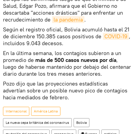
Salud, Edgar Pozo, afirmara que el Gobierno no
descartaba "acciones drásticas" para enfrentar un
recrudecimiento de
la pandemia
.
Según el registro oficial, Bolivia acumuló hasta el 21
de diciembre 150.385 casos positivos de
COVID-19
,
incluidos 9.043 decesos.
En la última semana, los contagios subieron a un
promedio de
más de 500 casos nuevos por día
,
luego de haberse mantenido por debajo del centenar
diario durante los tres meses anteriores.
Pozo dijo que las proyecciones estadísticas
advertían sobre un posible nuevo pico de contagios
hacia mediados de febrero.
Internacional
América Latina
La nueva cepa británica del coronavirus
Bolivia
mutación del coronavirus
coronavirus
🌍 Europa
noticias