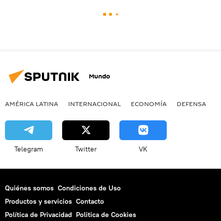
Mundo
AMÉRICA LATINA
INTERNACIONAL
ECONOMÍA
DEFENSA
M
Telegram
Twitter
VK
Quiénes somos
Condiciones de Uso
Productos y servicios
Contacto
Política de Privacidad
Politica de Cookies