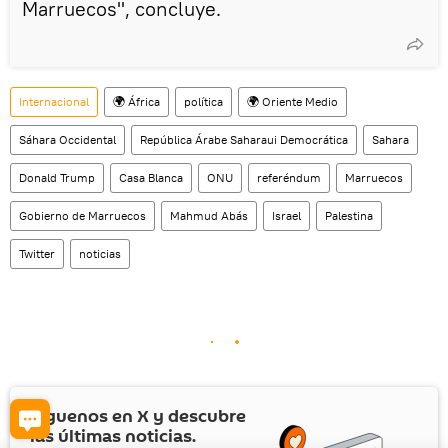
Marruecos", concluye.
Internacional
🌍 África
política
🌍 Oriente Medio
Sáhara Occidental
República Árabe Saharaui Democrática
Sahara
Donald Trump
Casa Blanca
ONU
referéndum
Marruecos
Gobierno de Marruecos
Mahmud Abás
Israel
Palestina
Twitter
noticias
Síguenos en
X
y descubre
las últimas noticias.