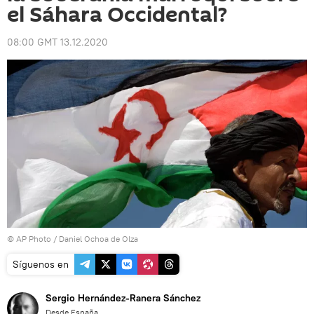
el Sáhara Occidental?
08:00 GMT 13.12.2020
© AP Photo / Daniel Ochoa de Olza
Síguenos en
Sergio Hernández-Ranera Sánchez
Desde España