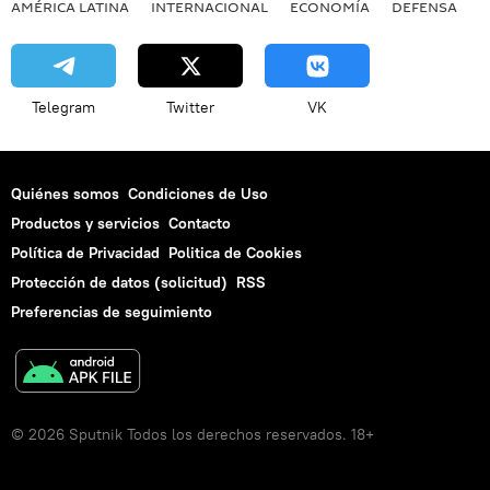
AMÉRICA LATINA
INTERNACIONAL
ECONOMÍA
DEFENSA
M
Telegram
Twitter
VK
Quiénes somos
Condiciones de Uso
Productos y servicios
Contacto
Política de Privacidad
Politica de Cookies
Protección de datos (solicitud)
RSS
Preferencias de seguimiento
© 2026 Sputnik Todos los derechos reservados. 18+