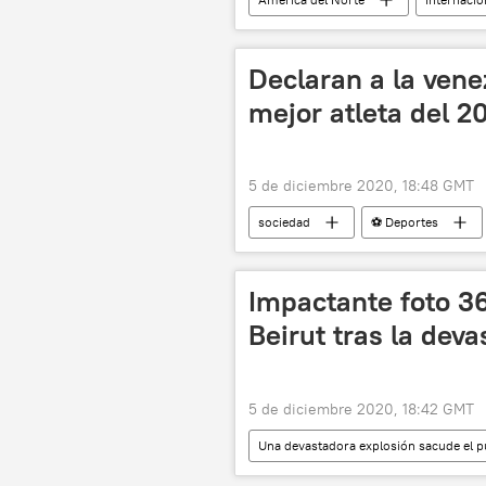
migración
Donald Trump
noticias
Declaran a la vene
mejor atleta del 2
5 de diciembre 2020, 18:48 GMT
sociedad
⚽ Deportes
Venezuela
noticias
Impactante foto 36
Beirut tras la dev
5 de diciembre 2020, 18:42 GMT
Una devastadora explosión sacude el p
noticias