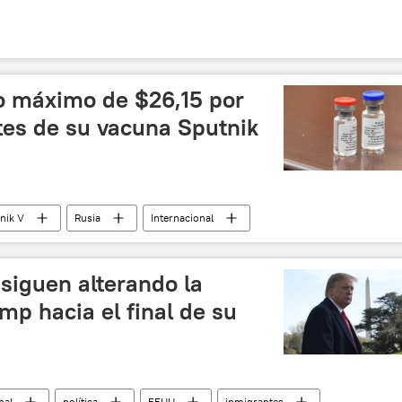
io máximo de $26,15 por
es de su vacuna Sputnik
nik V
Rusia
Internacional
siguen alterando la
mp hacia el final de su
nal
política
EEUU
inmigrantes