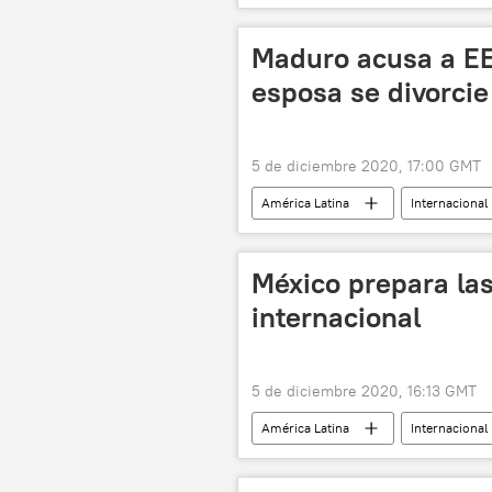
ONU
drogas
notici
Maduro acusa a E
esposa se divorcie
5 de diciembre 2020, 17:00 GMT
América Latina
Internacional
Elliott Abrams
Cilia Flores
México prepara las
internacional
5 de diciembre 2020, 16:13 GMT
América Latina
Internacional
noticias