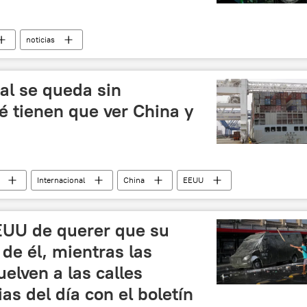
noticias
al se queda sin
é tienen que ver China y
Internacional
China
EEUU
noticias
EUU de querer que su
 de él, mientras las
elven a las calles
ias del día con el boletín