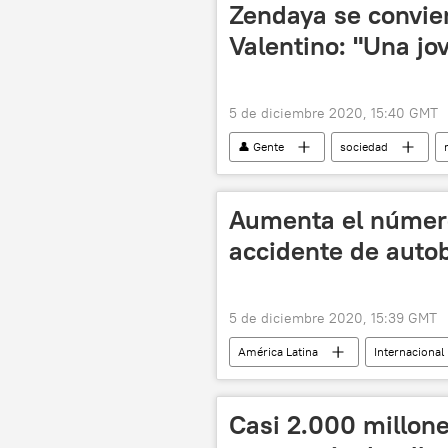
Zendaya se convier
Valentino: "Una jo
5 de diciembre 2020, 15:40 GMT
👤 Gente
sociedad
Aumenta el número
accidente de autob
5 de diciembre 2020, 15:39 GMT
América Latina
Internacional
Casi 2.000 millone