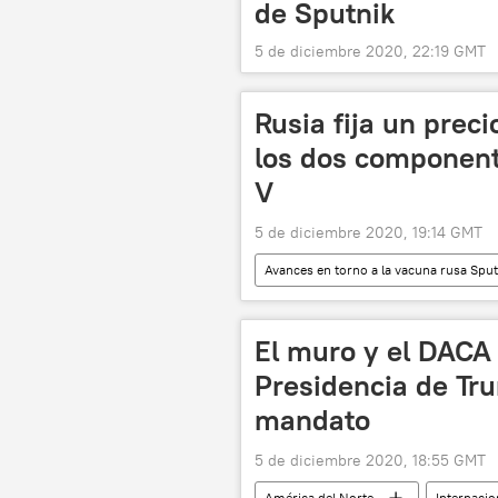
de Sputnik
5 de diciembre 2020, 22:19 GMT
Rusia fija un prec
los dos component
V
5 de diciembre 2020, 19:14 GMT
Avances en torno a la vacuna rusa Sput
Sputnik V (vacuna)
noticias
El muro y el DACA 
Presidencia de Tru
mandato
5 de diciembre 2020, 18:55 GMT
América del Norte
Internacio