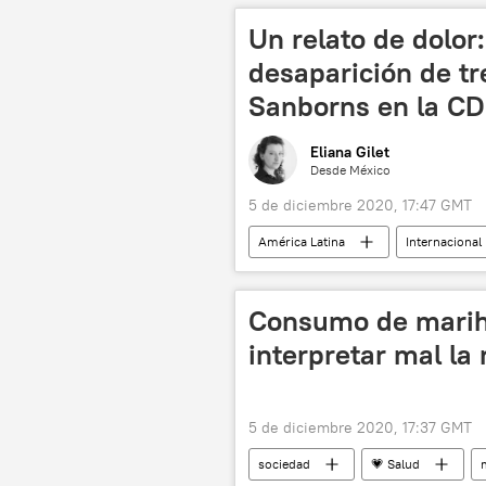
Un relato de dolor:
desaparición de t
Sanborns en la C
Eliana Gilet
Desde México
5 de diciembre 2020, 17:47 GMT
América Latina
Internacional
desaparición
noticias
Consumo de marihu
interpretar mal la
5 de diciembre 2020, 17:37 GMT
sociedad
💗 Salud