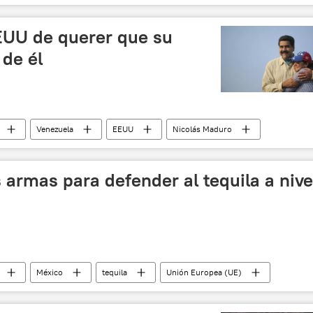
as
EUU de querer que su
 de él
Venezuela
EEUU
Nicolás Maduro
divorcio
Donald Trump
noticias
 armas para defender al tequila a nive
México
tequila
Unión Europea (UE)