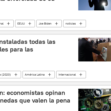
nal
EEUU
Joe Biden
noticias
nstaladas todas las
les para las
a (2020)
América Latina
Internacional
noticias
in: economistas opinan
onedas que valen la pena