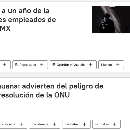
 a un año de la
res empleados de
DMX
📝 Reportajes
💬 Opinión y Análisis
México
ana: advierten del peligro de
 resolución de la ONU
marihuana
marihuana
cannabis
cannabis