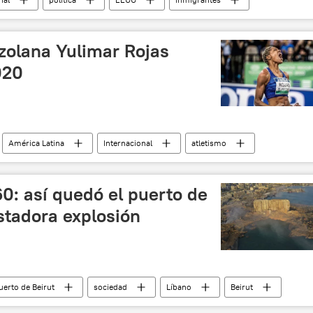
Joe Biden
El muro fronterizo entre EEUU y México
zolana Yulimar Rojas
020
América Latina
Internacional
atletismo
0: así quedó el puerto de
astadora explosión
uerto de Beirut
sociedad
Líbano
Beirut