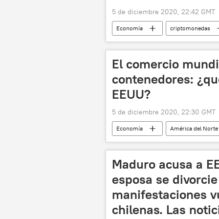
5 de diciembre 2020, 22:42 GMT
Economía
criptomonedas
El comercio mundi
contenedores: ¿qu
EEUU?
5 de diciembre 2020, 22:30 GMT
Economía
América del Norte
contenedor
🌏 Asia
Maduro acusa a E
esposa se divorcie
manifestaciones vu
chilenas. Las notic