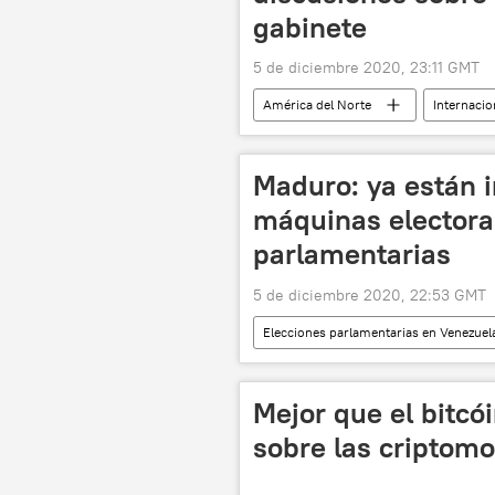
gabinete
5 de diciembre 2020, 23:11 GMT
América del Norte
Internacio
Maduro: ya están i
máquinas electora
parlamentarias
5 de diciembre 2020, 22:53 GMT
Elecciones parlamentarias en Venezuel
Venezuela
Nicolás Maduro
Mejor que el bitcó
sobre las criptom