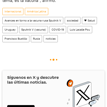
tema, es la vacuna", afirmó.
Internacional
América Latina
Avances en torno a la vacuna rusa Sputnik V
sociedad
💗 Salud
Uruguay
Sputnik V (vacuna)
COVID-19
Luis Lacalle Pou
Francisco Bustillo
Rusia
noticias
Síguenos en
X
y descubre
las últimas noticias.