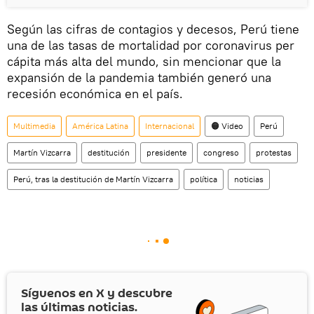
Según las cifras de contagios y decesos, Perú tiene
una de las tasas de mortalidad por coronavirus per
cápita más alta del mundo, sin mencionar que la
expansión de la pandemia también generó una
recesión económica en el país.
Multimedia
América Latina
Internacional
🟠 Video
Perú
Martín Vizcarra
destitución
presidente
congreso
protestas
Perú, tras la destitución de Martín Vizcarra
política
noticias
Síguenos en
X
y descubre
las últimas noticias.