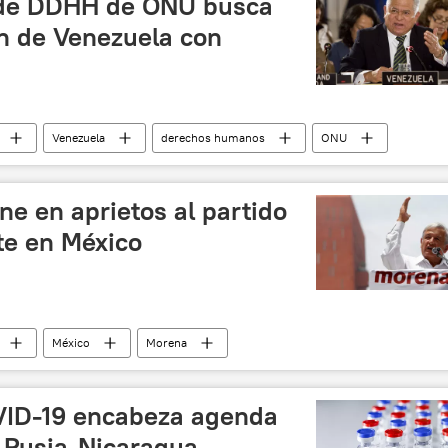
 de DDHH de ONU busca
ón de Venezuela con
Venezuela
derechos humanos
ONU
ro
noticias
ne en aprietos al partido
te en México
México
Morena
noticias
VID-19 encabeza agenda
 Rusia-Nicaragua