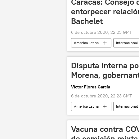
Caracas: Consejo
entorpecer relaci
Bachelet
6 de octubre 2020, 22:25 GMT
América Latina
Internacional
Michelle Bachelet
Jorge Vale
Disputa interna po
Morena, gobernan
Víctor Flores García
6 de octubre 2020, 22:23 GMT
América Latina
Internacional
Andrés Manuel López Obrador
Vacuna contra CO
de comisión mixta