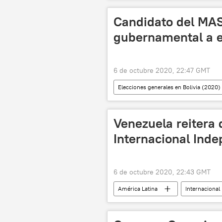
Andrés Manuel López Obrador
Candidato del MAS
gubernamental a e
6 de octubre 2020, 22:47 GMT
Elecciones generales en Bolivia (2020)
Luis Arce
elecciones
Venezuela reitera 
Internacional Ind
6 de octubre 2020, 22:43 GMT
América Latina
Internacional
noticias