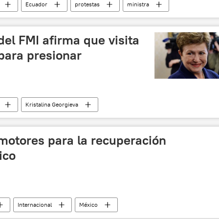
Ecuador
protestas
ministra
del FMI afirma que visita
para presionar
Kristalina Georgieva
Argentina
noticias
 motores para la recuperación
ico
Internacional
México