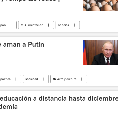
apón
🥚 Alimentación
noticias
e aman a Putin
política
sociedad
🎭 Arte y cultura
 educación a distancia hasta diciembr
ndemia