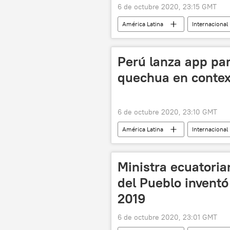
6 de octubre 2020, 23:15 GMT
América Latina
Internacional
Juan Guaidó
noticias
Perú lanza app pa
quechua en contex
6 de octubre 2020, 23:10 GMT
América Latina
Internacional
Ministra ecuatori
del Pueblo invent
2019
6 de octubre 2020, 23:01 GMT