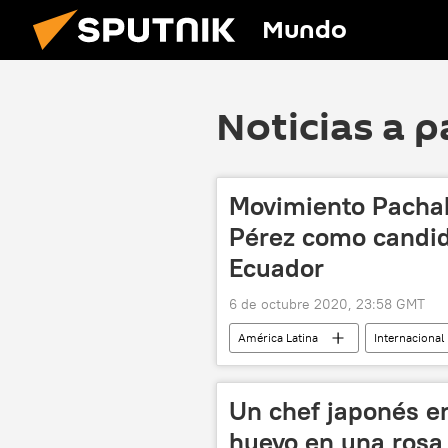
Mundo
Noticias a p
Movimiento Pachak
Pérez como candid
Ecuador
6 de octubre 2020, 23:58 GMT
América Latina
Internacional
elecciones
noticias
Un chef japonés e
huevo en una rosa 