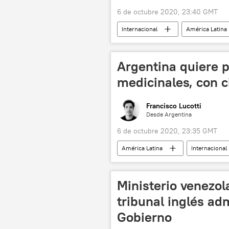
6 de octubre 2020, 23:40 GMT
Internacional
América Latina
noticias
Argentina quiere p
medicinales, con c
Francisco Lucotti
Desde Argentina
6 de octubre 2020, 23:35 GMT
América Latina
Internacional
Argentina
medicina
Ministerio venezol
tribunal inglés ad
Gobierno