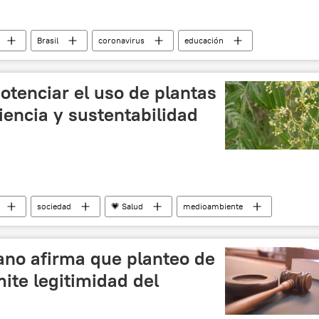
Brasil
coronavirus
educación
otenciar el uso de plantas
iencia y sustentabilidad
sociedad
💗 Salud
medioambiente
plantas
naturaleza
beneficios
noticias
ano afirma que planteo de
mite legitimidad del