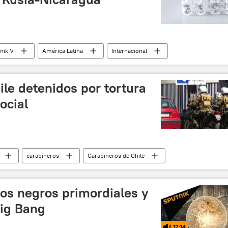
nik V
América Latina
Internacional
us en América Latina
vacunación contra el COVID-19
ntroamérica
COVID-19
noticias
ile detenidos por tortura
ocial
carabineros
Carabineros de Chile
 los derechos humanos
torturas policiales
Chile
os negros primordiales y
Big Bang
12:14