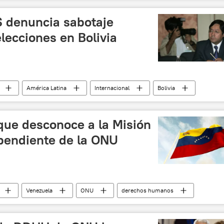
noticias
 denuncia sabotaje
lecciones en Bolivia
América Latina
Internacional
Bolivia
noticias
que desconoce a la Misión
ependiente de la ONU
Venezuela
ONU
derechos humanos