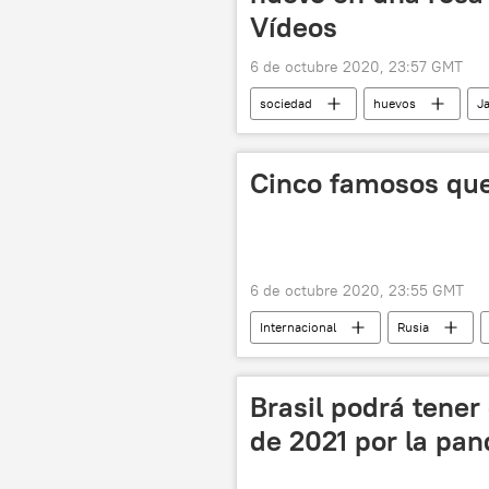
Vídeos
6 de octubre 2020, 23:57 GMT
sociedad
huevos
J
Cinco famosos qu
6 de octubre 2020, 23:55 GMT
Internacional
Rusia
👤 Gente
noticias
Brasil podrá tener
de 2021 por la pa