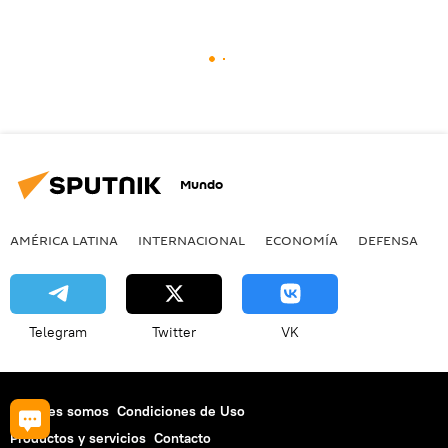
Mundo
AMÉRICA LATINA
INTERNACIONAL
ECONOMÍA
DEFENSA
M
Telegram
Twitter
VK
Quiénes somos
Condiciones de Uso
Productos y servicios
Contacto