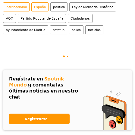
Internacional
España
política
Ley de Memoria Histórica
VOX
Partido Popular de España
Ciudadanos
Ayuntamiento de Madrid
estatua
calles
noticias
Regístrate en
Sputnik
Mundo
y comenta las
últimas noticias en nuestro
chat
Registrarse