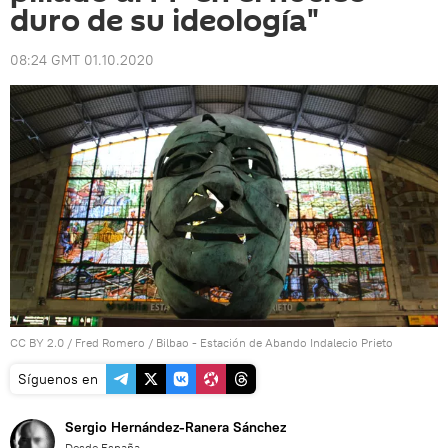
duro de su ideología"
08:24 GMT 01.10.2020
CC BY 2.0
/
Fred Romero
/
Bilbao - Estación de Abando Indalecio Prieto
Síguenos en
Sergio Hernández-Ranera Sánchez
Desde España