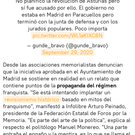
No planifico la revolución de Asturias pero
sí fue acusado por ello. El gobierno no
estaba en Madrid en Paracuellos pero
terminó con la junta de defensa y con los
jurados populares. Poco importa
pic.twitter.com/WL1aKIXC8N
— gunde_bravo (@gunde_bravo)
September 29, 2020
Desde las asociaciones memorialistas denuncian
que la iniciativa aprobada en el Ayuntamiento de
Madrid se sostiene en realidad en un relato que
contiene puntos de la
propaganda del régimen
franquista. "Se está intentando implantar un
revisionismo histórico
basado en mitos del
franquismo", manifestó a Infolibre Arturo Peinado,
presidente de la Federación Estatal de Foros por la
Memoria. "Es parte del arte de la política", explica al
respecto el politólogo Manuel Monereo. "Una parte
entraña el engaño y la mentira, es lo que se llama el