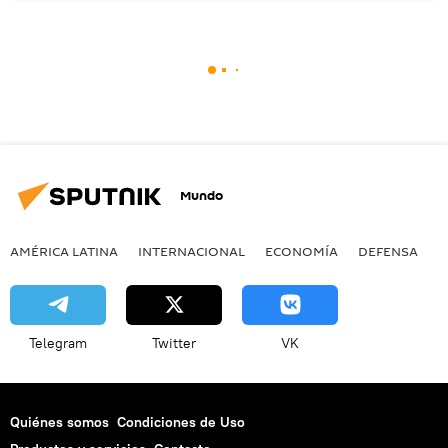
Mundo
AMÉRICA LATINA
INTERNACIONAL
ECONOMÍA
DEFENSA
M
Telegram
Twitter
VK
Quiénes somos
Condiciones de Uso