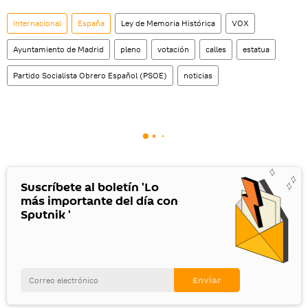
Internacional
España
Ley de Memoria Histórica
VOX
Ayuntamiento de Madrid
pleno
votación
calles
estatua
Partido Socialista Obrero Español (PSOE)
noticias
Suscríbete al boletín 'Lo
más importante del día con
Sputnik '