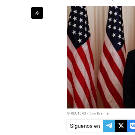
©
REUTERS
/ Tom Brenner
Síguenos en