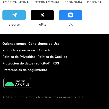
AMÉRICA LATINA
INTERNACIONAL
ECONOMÍA
DEFENSA
M
Telegram
Twitter
VK
Quiénes somos
Condiciones de Uso
Productos y servicios
Contacto
Política de Privacidad
Politica de Cookies
Protección de datos (solicitud)
RSS
Preferencias de seguimiento
© 2026 Sputnik Todos los derechos reservados. 18+