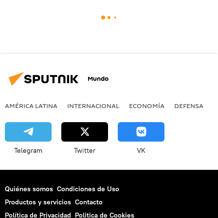
Mundo
AMÉRICA LATINA
INTERNACIONAL
ECONOMÍA
DEFENSA
M
Telegram
Twitter
VK
Quiénes somos
Condiciones de Uso
Productos y servicios
Contacto
Política de Privacidad
Politica de Cookies