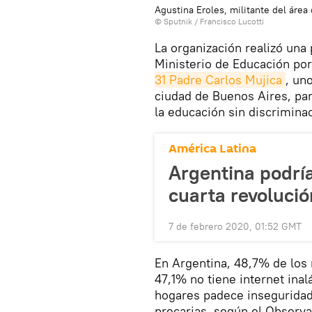
Agustina Eroles, militante del área
© Sputnik / Francisco Lucotti
La organización realizó una
Ministerio de Educación por
31 Padre Carlos Mujica
, un
ciudad de Buenos Aires, par
la educación sin discriminac
América Latina
Argentina podría
cuarta revolució
7 de febrero 2020, 01:52 GMT
En Argentina, 48,7% de los
47,1% no tiene internet ina
hogares padece inseguridad 
precarias, según el Observa