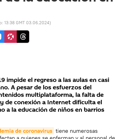
do:
13:38 GMT 03.06.2024
)
 impide el regreso a las aulas en casi
ino. A pesar de los esfuerzos del
tenidos multiplataforma, la falta de
de conexión a Internet dificulta el
o a la educación de niños en barrios
demia de coronavirus
tiene numerosas
 afectan a quienes se enferman y al personal de