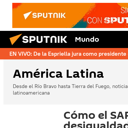
Mundo
EN VIVO: De la Espriella jura como president
América Latina
Desde el Río Bravo hasta Tierra del Fuego, noticias
latinoamericana
Cómo el SA
desigualdad