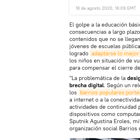
18 de agosto 2020, 16:09 GMT
El golpe a la educación bá
consecuencias a largo plazo
contenidos que no se llegan
jóvenes de escuelas pública
logrado
adaptarse lo mejor
los niños en situación de v
para compensar el cierre de
"La problemática de la
desi
brecha digital
. Según un re
los
barrios populares port
a internet o a la conectivid
actividades de continuidad
dispositivos como computado
Sputnik Agustina Eroles, mi
organización social Barrios 