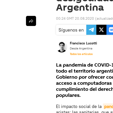
Argentina
00:24 GMT 20.08.2020
(actualiza
Síguenos en
Francisco Lucotti
Desde Argentina
Todos los artículos
La pandemia de COVID-19
todo el territorio argent
Gobierno por ofrecer con
acceso a computadoras y 
cumplimiento del derech
populares.
El impacto social de la
pan
aristas: las sanitarias, que