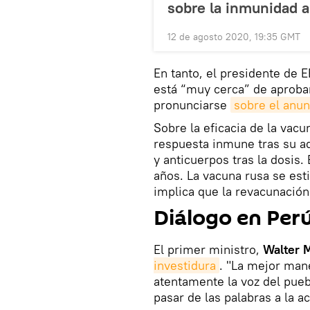
sobre la inmunidad 
12 de agosto 2020, 19:35 GMT
En tanto, el presidente de 
está “muy cerca” de aprobar
pronunciarse
sobre el anu
Sobre la eficacia de la vac
respuesta inmune tras su adm
y anticuerpos tras la dosis.
años. La vacuna rusa se est
implica que la revacunación 
Diálogo en Per
El primer ministro,
Walter 
investidura
. "La mejor man
atentamente la voz del pue
pasar de las palabras a la a