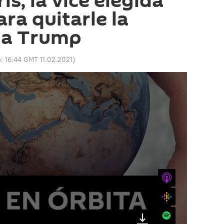
s, la vice elegida
ra quitarle la
 a Trump
o:
16:44 GMT 11.02.2021
)
iTunes
Google
Spotify