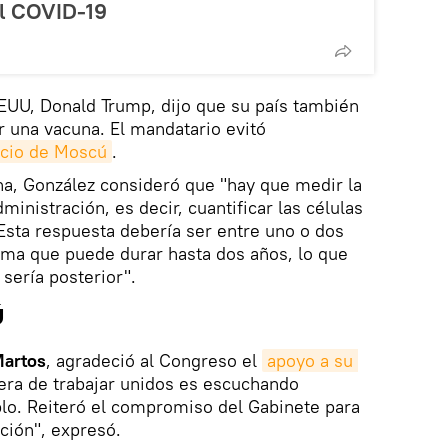
al COVID-19
EEUU, Donald Trump, dijo que su país también
 una vacuna. El mandatario evitó
ncio de Moscú
.
una, González consideró que "hay que medir la
inistración, es decir, cuantificar las células
 Esta respuesta debería ser entre uno o dos
ima que puede durar hasta dos años, lo que
sería posterior".
ú
Martos
, agradeció al Congreso el
apoyo a su 
era de trabajar unidos es escuchando
blo. Reiteró el compromiso del Gabinete para
cción", expresó.