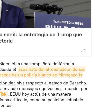
 senil: la estrategia de Trump que
ctoria
Biden elija una compañera de fórmula
desde el
asesinato del afroestadounidense 
manos de un policía blanco en Minneapolis
.
ción decisiva respecto al estado de Derecho.
 enviado mensajes equívocos al mundo, por
 Tok
. EEUU hoy actúa de una manera
ís ha criticado, como su posición actual de
ontes.