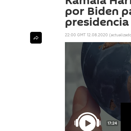
Kamala Harri
por Biden pa
presidencia
22:00 GMT 12.08.2020
(actualizad
17:24