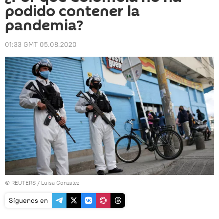
podido contener la
pandemia?
01:33 GMT 05.08.2020
©
REUTERS
/ Luisa Gonzalez
Síguenos en