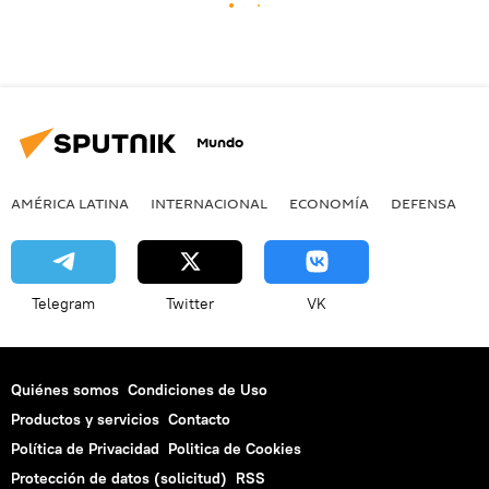
Mundo
AMÉRICA LATINA
INTERNACIONAL
ECONOMÍA
DEFENSA
M
Telegram
Twitter
VK
Quiénes somos
Condiciones de Uso
Productos y servicios
Contacto
Política de Privacidad
Politica de Cookies
Protección de datos (solicitud)
RSS