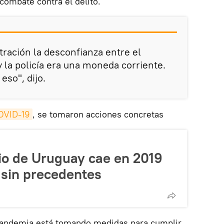
combate contra el delito.
tración la desconfianza entre el
 y la policía era una moneda corriente.
eso", dijo.
OVID-19
, se tomaron acciones concretas
io de Uruguay cae en 2019
 sin precedentes
 pandemia está tomando medidas para cumplir