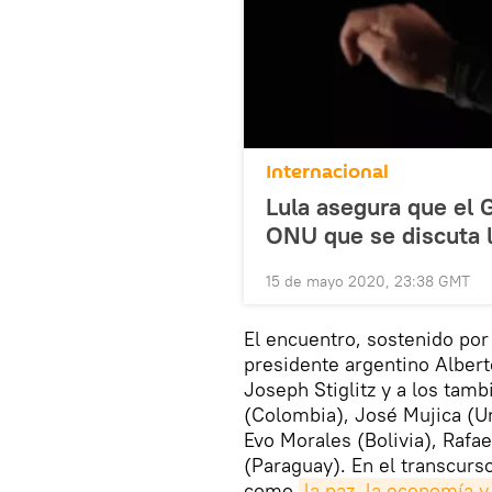
Internacional
Lula asegura que el 
ONU que se discuta l
15 de mayo 2020, 23:38 GMT
El encuentro, sostenido po
presidente argentino Alber
Joseph Stiglitz y a los ta
(Colombia), José Mujica (Ur
Evo Morales (Bolivia), Rafa
(Paraguay). En el transcurso
como
la paz, la economía 