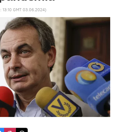
o:
13:10 GMT 03.06.2024
)