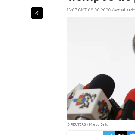
16:07 GMT 08.06.2020
(actualizad
©
REUTERS
/ Marco Bello