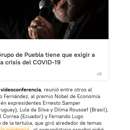
Grupo de Puebla tiene que exigir a
a crisis del COVID-19
r
videoconferencia
, reunió entre otros al
to Fernández, al premio Nobel de Economía
mbién expresidentes Ernesto Samper
uguay), Lula da Silva y Dilma Roussef (Brasil),
el Correa (Ecuador) y Fernando Lugo
 de la tertulia, que giró alrededor de temas
y la pandemia
, el exmandatario español pidió