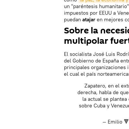
un "paréntesis humanitario"
impuestos por EEUU a Venez
puedan
atajar
en mejores co
Sobre la neces
multipolar fuer
El socialista José Luis Rod
del Gobierno de España ent
principales organizaciones i
el cual el país norteameric
Zapatero, en el ex
derecha, habla de qu
la actual se plante
sobre Cuba y Venezue
— Emilio 