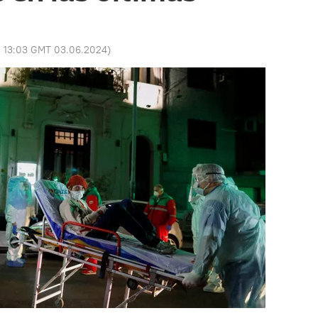
:
13:03 GMT 03.06.2024
)