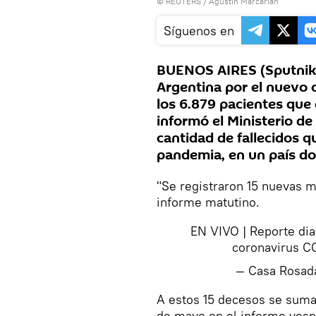
©
REUTERS
/ Agustin Marcarian
Síguenos en
BUENOS AIRES (Sputnik)
Argentina por el nuevo 
los 6.879 pacientes que
informó el Ministerio de
cantidad de fallecidos q
pandemia, en un país do
"Se registraron 15 nuevas m
informe matutino.
EN VIVO | Reporte dia
coronavirus C
— Casa Rosa
A estos 15 decesos se suman
de mayo en el informe vespe