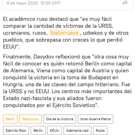
8 de mayo 2020, 12:05 GMT
El académico ruso destacó que "es muy fácil
comparar la cantidad de víctimas de la URSS,
ucranianos, rusos,
bielorrusos
, uzbekos y de otros
pueblos, que sobrepasa con creces lo que perdió
EEUU".
Finalmente, Davydov reflexionó que "otra cosa muy
fácil de conocer es quién retomó Berlín como capital
de Alemania, Viena como capital de Austria y quien
conquistó la victoria en la toma de Budapest en
Hungría, una de las claves del campo hitleriano. Fue
la URSS y no EEUU. Los centros más importantes del
Estado nazi-fascista y sus aliados fueron
conquistados por el Ejército Sovietico".
Radio
Telescopio
Día de la Victoria
Gran Guerra Patria
Ejército Rojo
Berlín
EEUU
Alemania nazi
Rusia