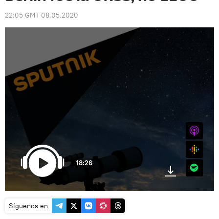
22:05 GMT 08.05.2020
iTunes
Google
18:26
Spotify
Síguenos en