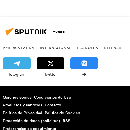
Mundo
AMÉRICA LATINA
INTERNACIONAL
ECONOMÍA
DEFENSA
M
Telegram
Twitter
VK
Quiénes somos
Condiciones de Uso
Productos y servicios
Contacto
Política de Privacidad
Politica de Cookies
Protección de datos (solicitud)
RSS
Preferencias de seguimiento