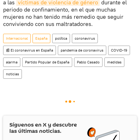
a las
víctimas de violencia de género
durante el
periodo de confinamiento, en el que muchas
mujeres no han tenido más remedio que seguir
conviviendo con sus maltratadores.
Internacional
España
política
coronavirus
📰 El coronavirus en España
pandemia de coronavirus
COVID-19
alarma
Partido Popular de España
Pablo Casado
medidas
noticias
Síguenos en
X
y descubre
las últimas noticias.