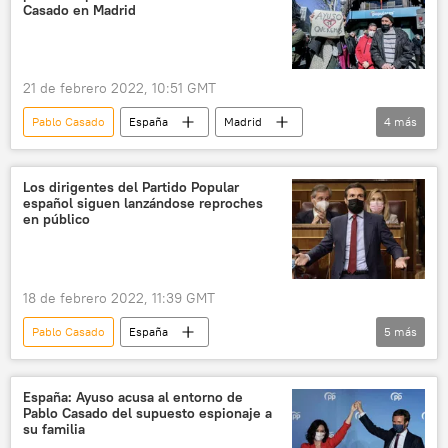
Crisis en el Partido Popular español
Casado en Madrid
21 de febrero 2022, 10:51 GMT
Pablo Casado
España
Madrid
4
más
Partido Popular de España
política
manifestación
Los dirigentes del Partido Popular
español siguen lanzándose reproches
Crisis en el Partido Popular español
en público
18 de febrero 2022, 11:39 GMT
Pablo Casado
España
5
más
Partido Popular de España
política
Isabel Díaz Ayuso
corrupción
España: Ayuso acusa al entorno de
Pablo Casado del supuesto espionaje a
Crisis en el Partido Popular español
su familia