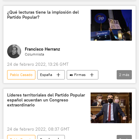
La Comunidad de Madrid
¿Qué lecturas tiene la implosión del
Partido Popular?
Francisco Herranz
Columnista
24 de febrero 2022, 13:26 GMT
Pablo Casado
España
✒️ Firmas
2
más
Partido Popular de España
Crisis en el Partido Popular español
Líderes territoriales del Partido Popular
español acuerdan un Congreso
extraordinario
24 de febrero 2022, 08:37 GMT