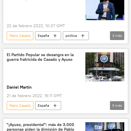
22 de febrero 2022, 10:07 GMT
Pablo Casado
España
política
3
más
Génova
Partido Popular de España
Crisis en el Partido Popular español
El Partido Popular se desangra en la
guerra fratricida de Casado y Ayuso
Daniel Martín
21 de febrero 2022, 16:11 GMT
Pablo Casado
España
5
más
Partido Popular de España
Isabel Díaz Ayuso
corrupción
política
"¡Ayuso, presidenta!": más de 3.000
personas piden la dimisión de Pablo