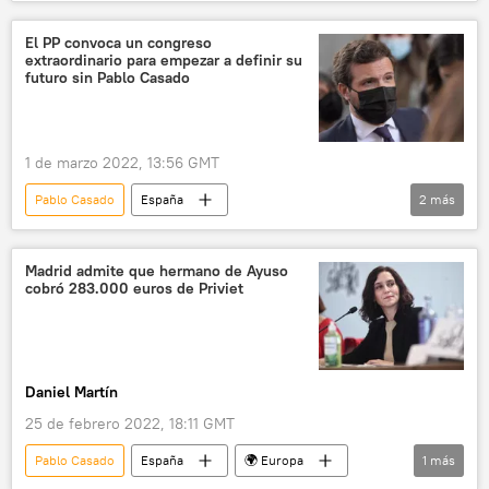
💬 Opinión y Análisis
Partido Popular de España
El PP convoca un congreso
extraordinario para empezar a definir su
Alberto Núñez Feijóo
futuro sin Pablo Casado
1 de marzo 2022, 13:56 GMT
Pablo Casado
España
2
más
Partido Popular de España
Isabel Díaz Ayuso
Madrid admite que hermano de Ayuso
cobró 283.000 euros de Priviet
Daniel Martín
25 de febrero 2022, 18:11 GMT
Pablo Casado
España
🌍 Europa
1
más