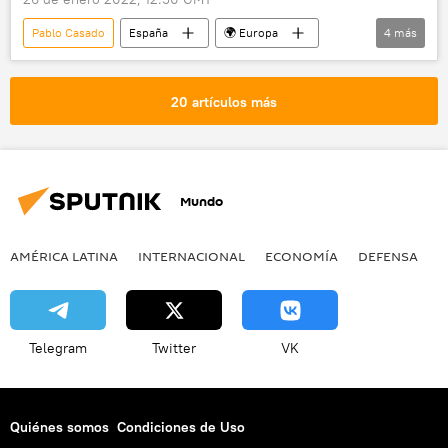
Pablo Casado
España
🌍 Europa
4
más
Ucrania
OTAN
Pedro Sánchez
Partido Socialista Obrero Español (PSOE)
20 artículos más
Mundo
AMÉRICA LATINA
INTERNACIONAL
ECONOMÍA
DEFENSA
M
Telegram
Twitter
VK
Quiénes somos
Condiciones de Uso