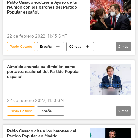
Isabel Díaz Ayuso
Pablo Casado excluye a Ayuso de la
reunión con los barones del Partido
Popular español
22 de febrero 2022, 11:45 GMT
Pablo Casado
España
Génova
2
más
Partido Popular de España
Crisis en el Partido Popular español
Almeida anuncia su dimisión como
portavoz nacional del Partido Popular
español
22 de febrero 2022, 11:13 GMT
Pablo Casado
España
2
más
Partido Popular de España
Crisis en el Partido Popular español
Pablo Casado cita a los barones del
Partido Popular en Madrid