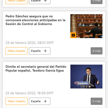
Pablo Casado
España
3
más
Partido Popular de España
Isabel Díaz Ayuso
Crisis en el Partido Popular español
Pedro Sánchez asegura que no
convocará elecciones anticipadas en la
Sesión de Control al Gobierno
23 de febrero 2022, 08:01 GMT
Pablo Casado
España
3
más
Congreso de los Diputados de España
Pedro Sánchez
Dimite el secretario general del Partido
Popular español, Teodoro García Egea
Crisis en el Partido Popular español
22 de febrero 2022, 18:09 GMT
Pablo Casado
España
2
más