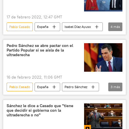
17 de febrero 2022, 12:47 GMT
Pablo Casado
España
Isabel Díaz Ayuso
4
más
Madrid
Partido Popular de España
política
Crisis en el Partido Popular español
Pedro Sánchez se abre pactar con el
Partido Popular si se aísla de la
ultraderecha
16 de febrero 2022, 11:06 GMT
Pablo Casado
España
Pedro Sánchez
3
más
Partido Socialista Obrero Español (PSOE)
Partido Popular de España
política
Sánchez le dice a Casado que "tiene
que decidir si gobierna con la
ultraderecha o no"