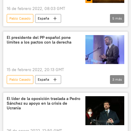
16 de febrero 2022, 08:03 GMT
Pablo Casado
España
5
más
Partido Socialista Obrero Español (PSOE)
Partido Popular de España
Podemos
El presidente del PP español pone
límites a los pactos con la derecha
Pedro Sánchez
Congreso de los Diputados de España
15 de febrero 2022, 20:13 GMT
Pablo Casado
España
3
más
Partido Popular de España
VOX
elecciones
El líder de la oposición traslada a Pedro
Sánchez su apoyo en la crisis de
Ucrania
26 de enero 2022, 12:50 GMT