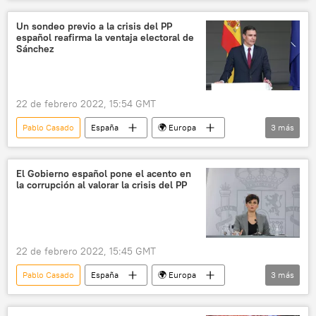
Partido Popular de España
Crisis en el Partido Popular español
Un sondeo previo a la crisis del PP
español reafirma la ventaja electoral de
Sánchez
22 de febrero 2022, 15:54 GMT
Pablo Casado
España
🌍 Europa
3
más
Partido Socialista Obrero Español (PSOE)
Madrid
Pedro Sánchez
El Gobierno español pone el acento en
la corrupción al valorar la crisis del PP
22 de febrero 2022, 15:45 GMT
Pablo Casado
España
🌍 Europa
3
más
Partido Popular de España
Isabel Rodríguez