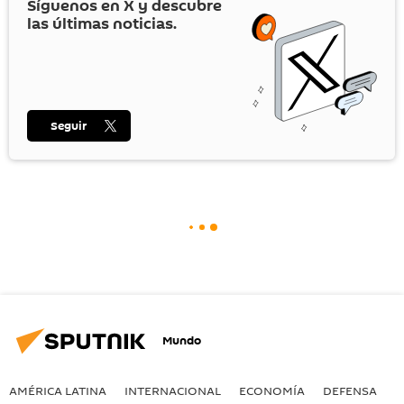
Síguenos en
X
y descubre
las últimas noticias.
Seguir
Mundo
AMÉRICA LATINA
INTERNACIONAL
ECONOMÍA
DEFENSA
M