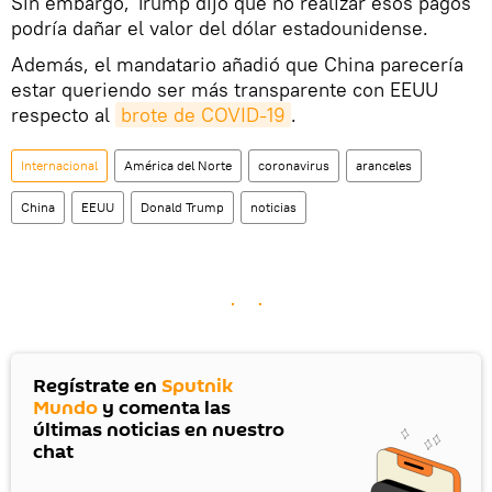
Sin embargo, Trump dijo que no realizar esos pagos
podría dañar el valor del dólar estadounidense.
Además, el mandatario añadió que China parecería
estar queriendo ser más transparente con EEUU
respecto al
brote de COVID-19
.
Internacional
América del Norte
coronavirus
aranceles
China
EEUU
Donald Trump
noticias
Regístrate en
Sputnik
Mundo
y comenta las
últimas noticias en nuestro
chat