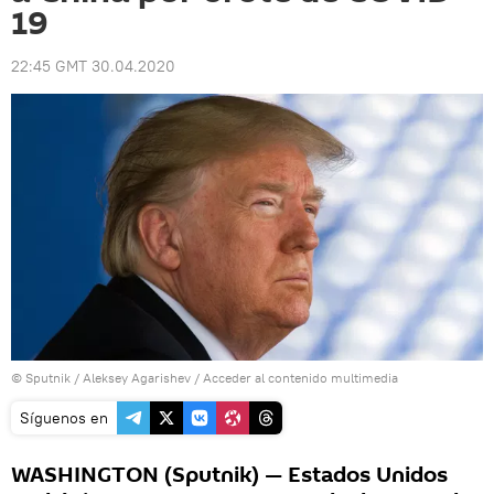
19
22:45 GMT 30.04.2020
© Sputnik / Aleksey Agarishev
/
Acceder al contenido multimedia
Síguenos en
WASHINGTON (Sputnik) — Estados Unidos