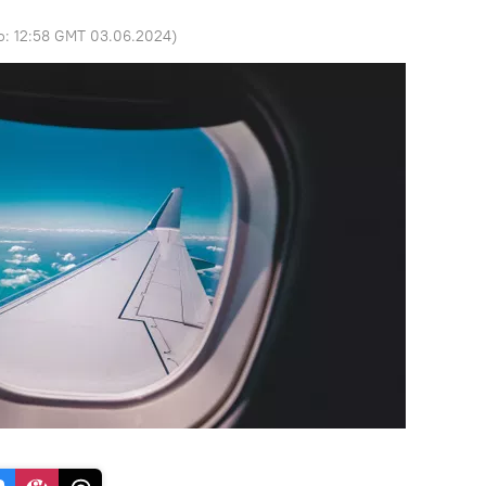
o:
12:58 GMT 03.06.2024
)