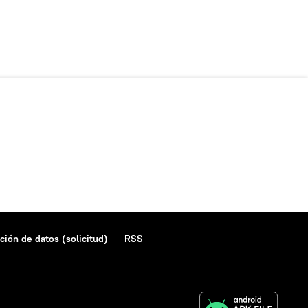
ción de datos (solicitud)
RSS