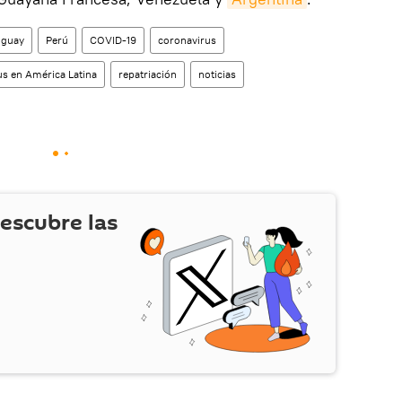
uguay
Perú
COVID-19
coronavirus
us en América Latina
repatriación
noticias
escubre las