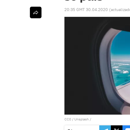
20:35 GMT 30.04.2020
(actualizad
CC0
/
Unsplash
/