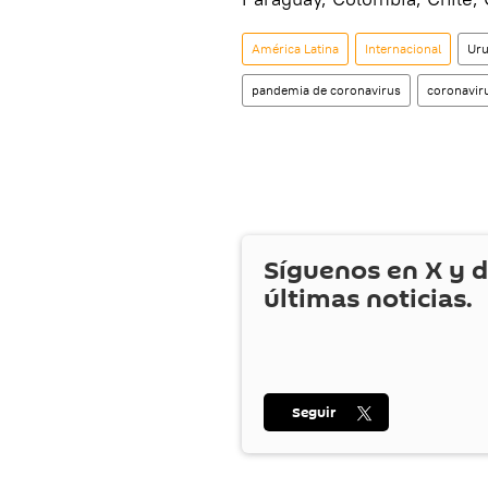
América Latina
Internacional
Ur
pandemia de coronavirus
coronavir
Síguenos en
X
y d
últimas noticias.
Seguir