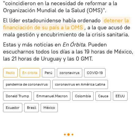
"coincidieron en la necesidad de reformar a la
Organización Mundial de la Salud (OMS)".
El líder estadounidense había ordenado
detener la 
financiación de su país a la OMS
, a la que acusó de
mala gestión y encubrimiento de la crisis sanitaria.
Estas y más noticias en
En Órbita
. Pueden
escucharnos todos los días a las 19 horas de México,
las 21 horas de Uruguay y las 0 GMT.
Radio
En órbita
Perú
coronavirus
COVID-19
pandemia de coronavirus
coronavirus en América Latina
Donald Trump
Emmanuel Macron
Colombia
Cauca
EEUU
Ecuador
Brasil
México