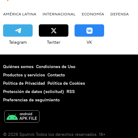
AMÉRICA LATINA
INTERNACIONAL
ECONOMÍA
DEFENSA
M
Telegram
Twitter
VK
Quiénes somos
Condiciones de Uso
Productos y servicios
Contacto
Política de Privacidad
Politica de Cookies
Protección de datos (solicitud)
RSS
Preferencias de seguimiento
© 2026 Sputnik Todos los derechos reservados. 18+