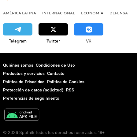
AMÉRICA LATINA
INTERNACIONAL
ECONOMÍA
DEFENSA
M
Telegram
Twitter
VK
Quiénes somos
Condiciones de Uso
Productos y servicios
Contacto
Política de Privacidad
Politica de Cookies
Protección de datos (solicitud)
RSS
Preferencias de seguimiento
© 2026 Sputnik Todos los derechos reservados. 18+