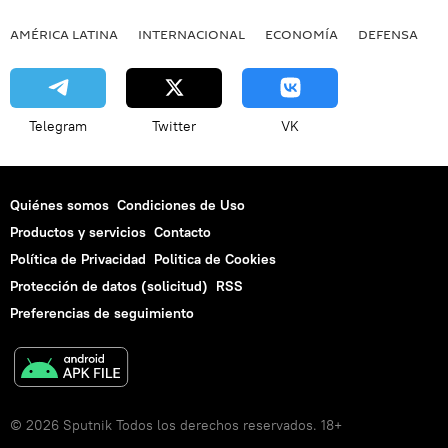
AMÉRICA LATINA
INTERNACIONAL
ECONOMÍA
DEFENSA
M
Telegram
Twitter
VK
Quiénes somos
Condiciones de Uso
Productos y servicios
Contacto
Política de Privacidad
Politica de Cookies
Protección de datos (solicitud)
RSS
Preferencias de seguimiento
© 2026 Sputnik Todos los derechos reservados. 18+