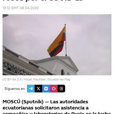
13:12 GMT 08.04.2020
CC BY-SA 2.0
/
Micah MacAllen
/
Ecuadorian Flag
Síguenos en
MOSCÚ (Sputnik) — Las autoridades
ecuatorianas solicitaron asistencia a