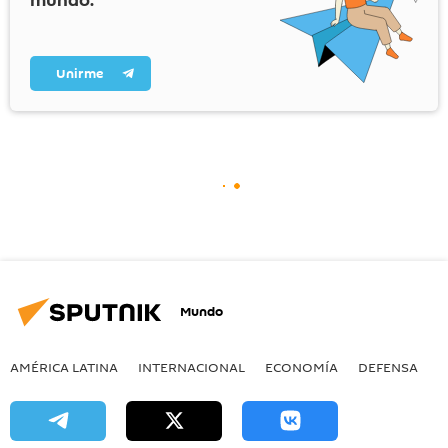
mundo.
Unirme
Mundo
AMÉRICA LATINA
INTERNACIONAL
ECONOMÍA
DEFENSA
M