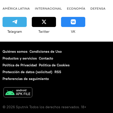
AMÉRICA LATINA
INTERNACIONAL
ECONOMÍA
DEFENSA
M
Telegram
Twitter
VK
Quiénes somos
Condiciones de Uso
Productos y servicios
Contacto
Política de Privacidad
Politica de Cookies
Protección de datos (solicitud)
RSS
Preferencias de seguimiento
© 2026 Sputnik Todos los derechos reservados. 18+