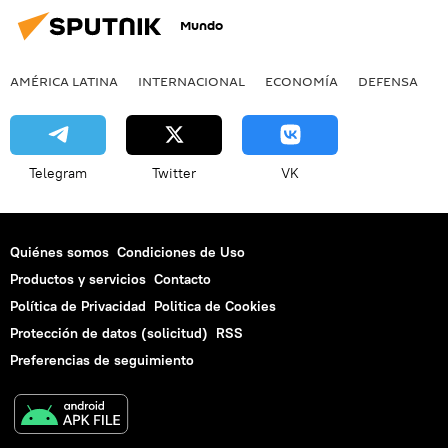
Mundo
AMÉRICA LATINA
INTERNACIONAL
ECONOMÍA
DEFENSA
M
Telegram
Twitter
VK
Quiénes somos
Condiciones de Uso
Productos y servicios
Contacto
Política de Privacidad
Politica de Cookies
Protección de datos (solicitud)
RSS
Preferencias de seguimiento