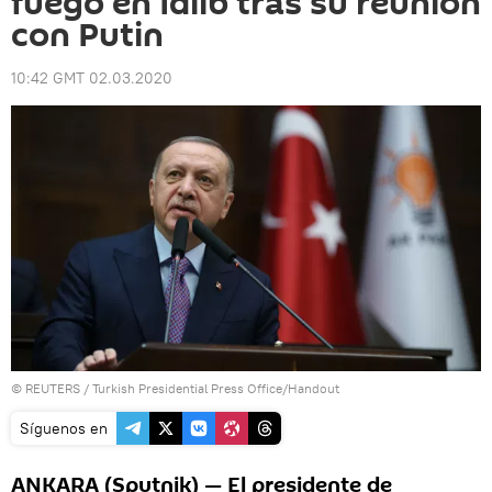
fuego en Idlib tras su reunión
con Putin
10:42 GMT 02.03.2020
©
REUTERS
/ Turkish Presidential Press Office/Handout
Síguenos en
ANKARA (Sputnik) — El presidente de