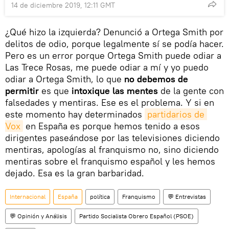
14 de diciembre 2019, 12:11 GMT
¿Qué hizo la izquierda? Denunció a Ortega Smith por
delitos de odio, porque legalmente sí se podía hacer.
Pero es un error porque Ortega Smith puede odiar a
Las Trece Rosas, me puede odiar a mí y yo puedo
odiar a Ortega Smith, lo que
no debemos de
permitir
es que
intoxique las mentes
de la gente con
falsedades y mentiras. Ese es el problema. Y si en
este momento hay determinados
partidarios de 
Vox
en España es porque hemos tenido a esos
dirigentes paseándose por las televisiones diciendo
mentiras, apologías al franquismo no, sino diciendo
mentiras sobre el franquismo español y les hemos
dejado. Esa es la gran barbaridad.
Internacional
España
política
Franquismo
💬 Entrevistas
💬 Opinión y Análisis
Partido Socialista Obrero Español (PSOE)