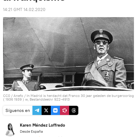
14:21 GMT 14.02.2020
CC0
/
Anefo
/
In Madrid is herdacht dat Franco 30 jaar geleden de burgeroorlog
( 1936 1939 ) w, Bestanddeelnr 922-4913
Síguenos en
Karen Méndez Loffredo
Desde España