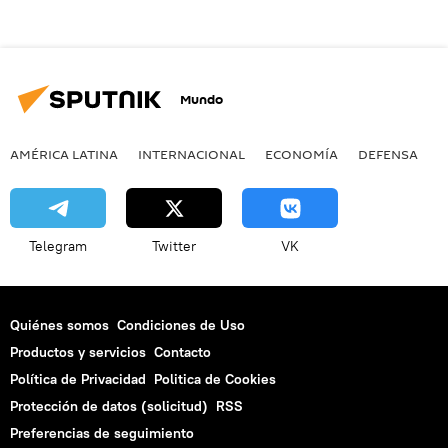
Mundo
AMÉRICA LATINA
INTERNACIONAL
ECONOMÍA
DEFENSA
M
Telegram
Twitter
VK
Quiénes somos
Condiciones de Uso
Productos y servicios
Contacto
Política de Privacidad
Politica de Cookies
Protección de datos (solicitud)
RSS
Preferencias de seguimiento