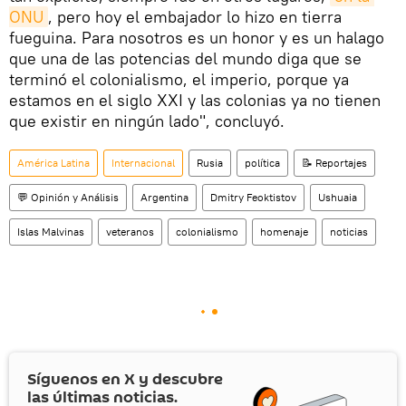
ONU
, pero hoy el embajador lo hizo en tierra
fueguina. Para nosotros es un honor y es un halago
que una de las potencias del mundo diga que se
terminó el colonialismo, el imperio, porque ya
estamos en el siglo XXI y las colonias ya no tienen
que existir en ningún lado", concluyó.
América Latina
Internacional
Rusia
política
📝 Reportajes
💬 Opinión y Análisis
Argentina
Dmitry Feoktistov
Ushuaia
Islas Malvinas
veteranos
colonialismo
homenaje
noticias
Síguenos en
X
y descubre
las últimas noticias.