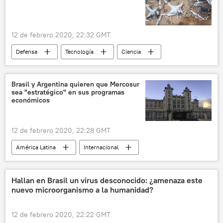
12 de febrero 2020, 22:32 GMT
Defensa
Tecnología
Ciencia
drones
guerra de drones
láser
Israel
noticias
Brasil y Argentina quieren que Mercosur
sea "estratégico" en sus programas
económicos
12 de febrero 2020, 22:28 GMT
América Latina
Internacional
Mercosur
Argentina
Brasil
noticias
Hallan en Brasil un virus desconocido: ¿amenaza este
nuevo microorganismo a la humanidad?
12 de febrero 2020, 22:22 GMT