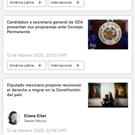
América Latina
Internacional
protestas
Colombia
noticias
Candidatos a secretaría general de OEA
presentan sus propuestas ante Consejo
Permanente
12 de febrero 2020, 23:05 GMT
América Latina
Internacional
Organización de Estados Americanos (OEA)
candidatos
noticias
Diputado mexicano propone reconocer
el derecho a migrar en la Constitución
del país
Eliana Gilet
Desde México
12 de febrero 2020, 22:56 GMT