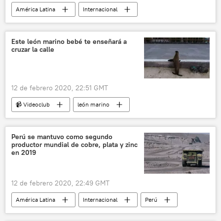
América Latina
Internacional
México
migración
noticias
Este león marino bebé te enseñará a
cruzar la calle
12 de febrero 2020, 22:51 GMT
📹 Videoclub
león marino
Galápagos
💢 Insólito
Perú se mantuvo como segundo
productor mundial de cobre, plata y zinc
en 2019
12 de febrero 2020, 22:49 GMT
América Latina
Internacional
Perú
industria minera
noticias