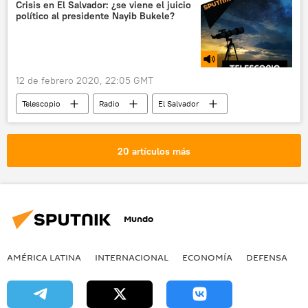
Día de los Enamorados
amante
Crisis en El Salvador: ¿se viene el juicio
político al presidente Nayib Bukele?
citas
aplicaciones
amor
12 de febrero 2020, 22:05 GMT
Telescopio
Radio
El Salvador
Nayib Bukele
Frente Farabundo Martí para la Liberación Nacional (FMLN)
20 artículos más
préstamo
seguridad
Mundo
AMÉRICA LATINA
INTERNACIONAL
ECONOMÍA
DEFENSA
M