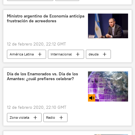
Argentina
créditos hipotecarios
Ministerio de Economía de Argentina
Ministro argentino de Economía anticipa
frustración de acreedores
Alberto Fernández
hipoteca
endeudamiento
Economía
12 de febrero 2020, 22:12 GMT
América Latina
Internacional
deuda
Argentina
Martín Guzmán
noticias
Día de los Enamorados vs. Día de los
Amantes: ¿cuál prefieres celebrar?
12 de febrero 2020, 22:10 GMT
Zona violeta
Radio
Día de San Valentín
San Valentín