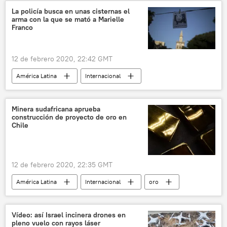
La policía busca en unas cisternas el
arma con la que se mató a Marielle
Franco
12 de febrero 2020, 22:42 GMT
América Latina
Internacional
Marielle Franco
Brasil
noticias
Minera sudafricana aprueba
construcción de proyecto de oro en
Chile
12 de febrero 2020, 22:35 GMT
América Latina
Internacional
oro
Chile
noticias
Vídeo: así Israel incinera drones en
pleno vuelo con rayos láser