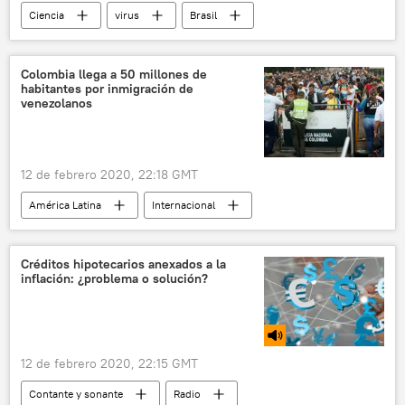
Ciencia
virus
Brasil
noticias
Colombia llega a 50 millones de
habitantes por inmigración de
venezolanos
12 de febrero 2020, 22:18 GMT
América Latina
Internacional
Colombia
Venezuela
noticias
migración
Créditos hipotecarios anexados a la
inflación: ¿problema o solución?
12 de febrero 2020, 22:15 GMT
Contante y sonante
Radio