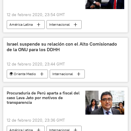
12 de febrero 2020, 23:54 GMT
América Latina
Internacional
América del Norte
Ecuador
EEUU
acuerdo comercial
Lenín Moreno
Israel suspende su relación con el Alto Comisionado
de la ONU para los DDHH
Donald Trump
noticias
12 de febrero 2020, 23:44 GMT
🌍 Oriente Medio
Internacional
Israel
derechos humanos
noticias
Procuraduría de Perú aparta a fiscal del
caso Lava Jato por motivos de
transparencia
12 de febrero 2020, 23:36 GMT
América Latina
Internacional