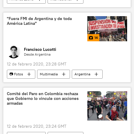
Operación Lava Jato
Perú
noticias
"Fuera FMI de Argentina y de toda
América Latina"
14
Francisco Lucotti
Desde Argentina
12 de febrero 2020, 23:28 GMT
📷 Fotos
Multimedia
Argentina
Fondo Monetario Internacional (FMI)
Alberto Fernández
Casa Rosada
Comité del Paro en Colombia rechaza
que Gobierno lo vincule con acciones
Congreso de Argentina
manifestación
armadas
Buenos Aires
12 de febrero 2020, 23:24 GMT