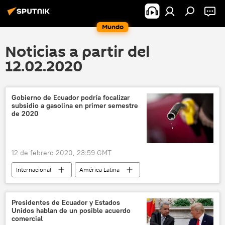
Mundo
Noticias a partir del
12.02.2020
Gobierno de Ecuador podría focalizar
subsidio a gasolina en primer semestre
de 2020
12 de febrero 2020, 23:59 GMT
Internacional
América Latina
gasolina
Ecuador
subsidios
noticias
Presidentes de Ecuador y Estados
Unidos hablan de un posible acuerdo
comercial