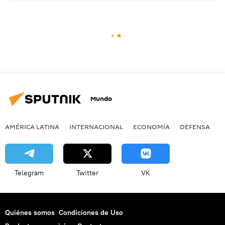
Mundo
AMÉRICA LATINA
INTERNACIONAL
ECONOMÍA
DEFENSA
M
Telegram
Twitter
VK
Quiénes somos
Condiciones de Uso