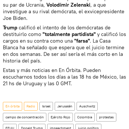
su par de Ucrania,
Volodímir Zelenski
, a que
investigue a su rival demócrata, el exvicepresidente
Joe Biden.
Trump
calificó el intento de los demócratas de
destituirlo como
"totalmente partidista"
y calificó los
cargos en su contra como una
"farsa"
. La Casa
Blanca ha señalado que espera que el juicio termine
en dos semanas. De ser así sería el más corto en la
historia del país.
Estas y más noticias en En Órbita. Pueden
escucharnos todos los días a las 18 hs de México, las
21 hs de Uruguay y las 0 GMT.
En órbita
Radio
Israel
Jerusalén
Auschwitz
campo de concentración
Ejército Rojo
Colombia
protestas
EEUU
Donald Trump
impeachment
juicio político